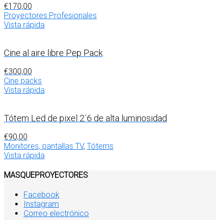
€
170,00
Proyectores Profesionales
Vista rápida
Cine al aire libre Pep Pack
€
300,00
Cine packs
Vista rápida
Tótem Led de pixel 2´6 de alta luminosidad
€
90,00
Monitores, pantallas TV
,
Tótems
Vista rápida
MASQUEPROYECTORES
Facebook
Instagram
Correo electrónico