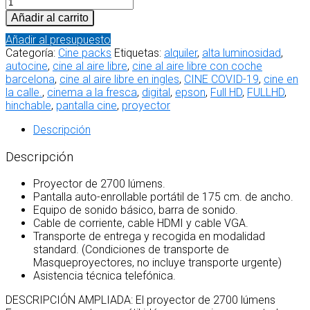
Añadir al carrito
Añadir al presupuesto
Categoría:
Cine packs
Etiquetas:
alquiler
,
alta luminosidad
,
autocine
,
cine al aire libre
,
cine al aire libre con coche
barcelona
,
cine al aire libre en ingles
,
CINE COVID-19
,
cine en
la calle.
,
cinema a la fresca
,
digital
,
epson
,
Full HD
,
FULLHD
,
hinchable
,
pantalla cine
,
proyector
Descripción
Descripción
Proyector de 2700 lúmens.
Pantalla auto-enrollable portátil de 175 cm. de ancho.
Equipo de sonido básico, barra de sonido.
Cable de corriente, cable HDMI y cable VGA.
Transporte de entrega y recogida en modalidad
standard. (Condiciones de transporte de
Masqueproyectores, no incluye transporte urgente)
Asistencia técnica telefónica.
DESCRIPCIÓN AMPLIADA: El proyector de 2700 lúmens